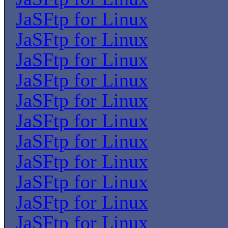
JaSFtp for Linux
JaSFtp for Linux
JaSFtp for Linux
JaSFtp for Linux
JaSFtp for Linux
JaSFtp for Linux
JaSFtp for Linux
JaSFtp for Linux
JaSFtp for Linux
JaSFtp for Linux
JaSFtp for Linux