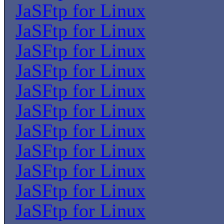
JaSFtp for Linux
JaSFtp for Linux
JaSFtp for Linux
JaSFtp for Linux
JaSFtp for Linux
JaSFtp for Linux
JaSFtp for Linux
JaSFtp for Linux
JaSFtp for Linux
JaSFtp for Linux
JaSFtp for Linux