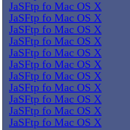
JaSFtp fo Mac OS X
JaSFtp fo Mac OS X
JaSFtp fo Mac OS X
JaSFtp fo Mac OS X
JaSFtp fo Mac OS X
JaSFtp fo Mac OS X
JaSFtp fo Mac OS X
JaSFtp fo Mac OS X
JaSFtp fo Mac OS X
JaSFtp fo Mac OS X
JaSFtp fo Mac OS X