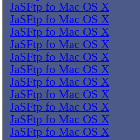
JaSFtp fo Mac OS X
JaSFtp fo Mac OS X
JaSFtp fo Mac OS X
JaSFtp fo Mac OS X
JaSFtp fo Mac OS X
JaSFtp fo Mac OS X
JaSFtp fo Mac OS X
JaSFtp fo Mac OS X
JaSFtp fo Mac OS X
JaSFtp fo Mac OS X
JaSFtp fo Mac OS X