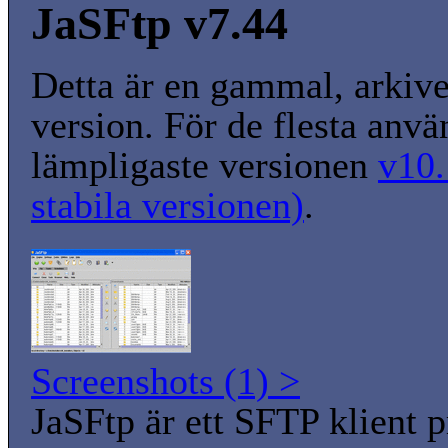
JaSFtp v7.44
Detta är en gammal, arkiv
version. För de flesta anvä
lämpligaste versionen
v10.
stabila versionen)
.
Screenshots (1) >
JaSFtp är ett SFTP klient 