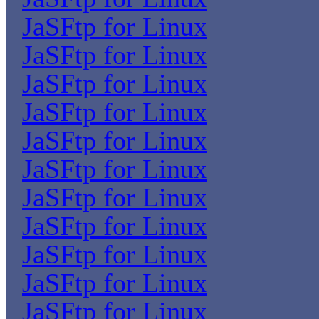
JaSFtp for Linux
JaSFtp for Linux
JaSFtp for Linux
JaSFtp for Linux
JaSFtp for Linux
JaSFtp for Linux
JaSFtp for Linux
JaSFtp for Linux
JaSFtp for Linux
JaSFtp for Linux
JaSFtp for Linux