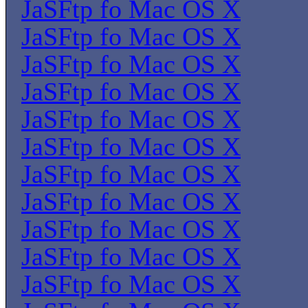
JaSFtp fo Mac OS X
JaSFtp fo Mac OS X
JaSFtp fo Mac OS X
JaSFtp fo Mac OS X
JaSFtp fo Mac OS X
JaSFtp fo Mac OS X
JaSFtp fo Mac OS X
JaSFtp fo Mac OS X
JaSFtp fo Mac OS X
JaSFtp fo Mac OS X
JaSFtp fo Mac OS X