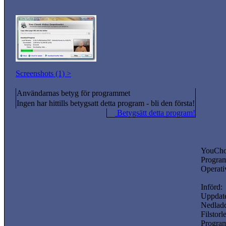
Screenshots (1) >
Användarnas betyg för programmet
Ingen har hittills betygsatt detta program - bli den första!
Betygsätt detta program!
YouCh
Program
Operati
Införd:
Uppdate
Nedladd
Filstorl
Progra