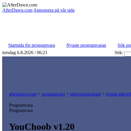
AfterDawn.com
Annonsera på vår sida
Startsida för programvara
Nyaste programvaran
Sök pr
torsdag 6.8.2026 / 06:21
Sök:
afterdawn.com
>
programvara
>
nätverksprogram
>
övriga nätver
Programvara
Programvara
YouChoob v1.20