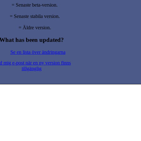
= Senaste beta-version.
= Senaste stabila version.
= Äldre version.
What has been updated?
Se en lista över ändringarna
d mig e-post när en ny version finns
tillgänglig