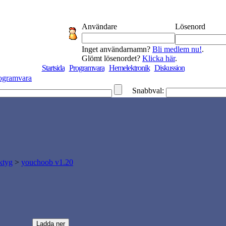
Användare
Lösenord
Inget användarnamn?
Bli medlem nu!
.
Glömt lösenordet?
Klicka här
.
Startsida
Programvara
Hemelektronik
Diskussion
ogramvara
Snabbval:
ktyg
>
youchoob v1.20