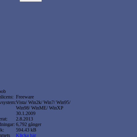
oob
licens:
Freeware
vsystem:
Vista/ Win2k/ Win7/ Win95/
Win98/ WinME/ WinXP
30.1.2009
rat:
2.8.2013
ningar:
6,792 gånger
ek:
594.43 kB
mmets
Klicka här