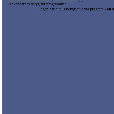
Användarnas betyg för programmet
Ingen har hittills betygsatt detta program - bli d