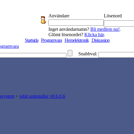
Användare
Lösenord
Inget användarnamn?
Bli medlem nu!
.
Glömt lösenordet?
Klicka här
.
Startsida
Programvara
Hemelektronik
Diskussion
ogramvara
Snabbval:
gssystem
>
iobit uninstaller v8.6.0.6