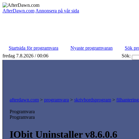
AfterDawn.com
Annonsera på vår sida
Startsida för programvara
Nyaste programvaran
Sök pr
fredag 7.8.2026 / 00:06
Sök:
afterdawn.com
>
programvara
>
skrivbordsprogram
>
filhanterin
Programvara
Programvara
IObit Uninstaller v8.6.0.6