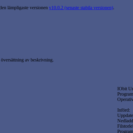
 den lämpligaste versionen
v10.0.2 (senaste stabila versionen)
.
översättning av beskrivning.
IObit Un
Program
Operati
Införd:
Uppdate
Nedladd
Filstorle
Program