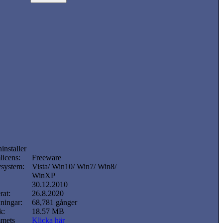
installer
licens:
Freeware
vsystem:
Vista/ Win10/ Win7/ Win8/
WinXP
30.12.2010
rat:
26.8.2020
ningar:
68,781 gånger
k:
18.57 MB
mets
Klicka här