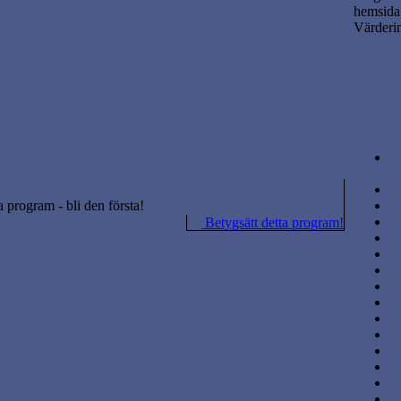
hemsida
Värderi
ta program - bli den första!
Betygsätt detta program!