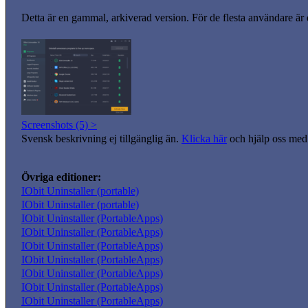
Detta är en gammal, arkiverad version. För de flesta användare är
Screenshots (5) >
Svensk beskrivning ej tillgänglig än.
Klicka här
och hjälp oss med 
Övriga editioner:
IObit Uninstaller (portable)
IObit Uninstaller (portable)
IObit Uninstaller (PortableApps)
IObit Uninstaller (PortableApps)
IObit Uninstaller (PortableApps)
IObit Uninstaller (PortableApps)
IObit Uninstaller (PortableApps)
IObit Uninstaller (PortableApps)
IObit Uninstaller (PortableApps)