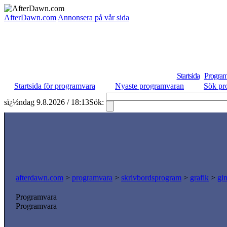
AfterDawn.com
Annonsera på vår sida
Startsida
Program
Startsida för programvara
Nyaste programvaran
Sök pr
sï¿½ndag 9.8.2026 / 18:13
Sök:
afterdawn.com
>
programvara
>
skrivbordsprogram
>
grafik
>
gi
Programvara
Programvara