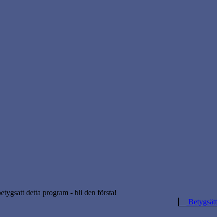
betygsatt detta program - bli den första!
Betygsätt