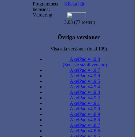
Programmets
Klicka här
hemsida:
Värdering:
3.08 (77 röster )
Övriga versioner
Visa alla versioner (total 109)
AkelPad v4.9.8
(Senaste stabil version)
AkelPad v4.9.7
AkelPad v4.9.6
AkelPad v4.9.5
AkelPad v4.9.4
AkelPad v4.9.3
AkelPad v4.9.2
AkelPad v4.9.1
AkelPad v4.9.0
AkelPad v4.8.9
AkelPad v4.8.8
AkelPad v4.8.7
AkelPad v4.8.6
AkelPad v4.8.5