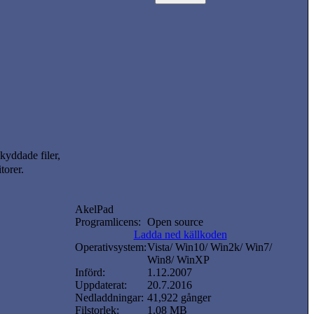
skyddade filer,
torer.
AkelPad
Programlicens:
Open source
Ladda ned källkoden
Operativsystem:
Vista/ Win10/ Win2k/ Win7/
Win8/ WinXP
Införd:
1.12.2007
Uppdaterat:
20.7.2016
Nedladdningar:
41,922 gånger
Filstorlek:
1.08 MB