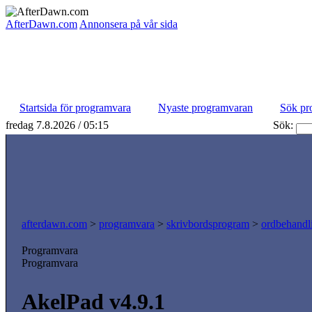
AfterDawn.com
Annonsera på vår sida
Startsida för programvara
Nyaste programvaran
Sök pr
fredag 7.8.2026 / 05:15
Sök:
afterdawn.com
>
programvara
>
skrivbordsprogram
>
ordbehandl
Programvara
Programvara
AkelPad v4.9.1