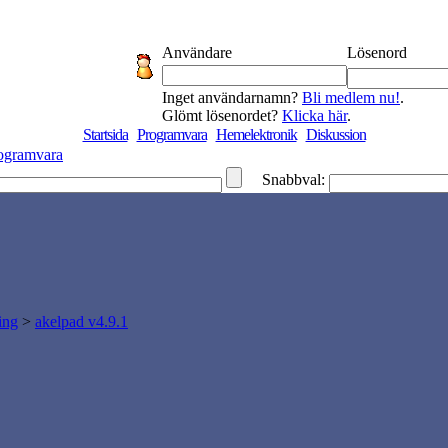
Användare
Lösenord
Inget användarnamn?
Bli medlem nu!
.
Glömt lösenordet?
Klicka här
.
Startsida
Programvara
Hemelektronik
Diskussion
ogramvara
Snabbval:
ing
>
akelpad v4.9.1