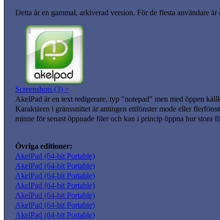
Detta är en gammal, arkiverad version. För de flesta användare är
Screenshots (3) >
AkelPad är en text redigerare, typ "notepad" men med öppen källko
Karaktären i gränssnittet är antingen ettfönster mode eller flerföns
minne för senast öppnade filer och kan i princip öppna hur stora fil
Övriga editioner:
AkelPad (64-bit Portable)
AkelPad (64-bit Portable)
AkelPad (64-bit Portable)
AkelPad (64-bit Portable)
AkelPad (64-bit Portable)
AkelPad (64-bit Portable)
AkelPad (64-bit Portable)