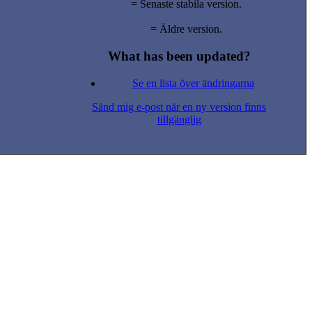
= Senaste stabila version.
= Äldre version.
What has been updated?
Se en lista över ändringarna
Sänd mig e-post när en ny version finns
tillgänglig