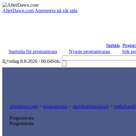
AfterDawn.com
Annonsera på vår sida
Startsida
Program
Startsida för programvara
Nyaste programvaran
Sök pr
lï¿½rdag 8.8.2026 / 06:04
Sök:
afterdawn.com
>
programvara
>
skrivbordsprogram
>
ordbehandl
Programvara
Programvara