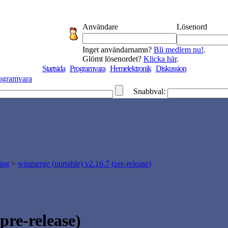
Användare
Lösenord
Inget användarnamn?
Bli medlem nu!
.
Glömt lösenordet?
Klicka här
.
Startsida
Programvara
Hemelektronik
Diskussion
ogramvara
Snabbval:
ing
>
winmerge (portable) v2.16.7 (pre-release)
pre-release)