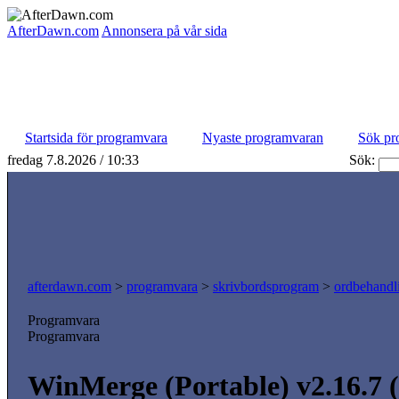
AfterDawn.com
Annonsera på vår sida
Startsida för programvara
Nyaste programvaran
Sök pr
fredag 7.8.2026 / 10:33
Sök:
afterdawn.com
>
programvara
>
skrivbordsprogram
>
ordbehandl
Programvara
Programvara
WinMerge (Portable) v2.16.7 (