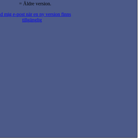
= Äldre version.
d mig e-post när en ny version finns
tillgänglig