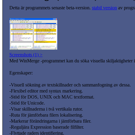
Detta är programmets senaste beta-version.
stabil version
av progr
Screenshots (1) >
Med WinMerge -programmet kan du söka visuella skiljaktigheter i t
Egenskaper:
-Visuell sökning av textskillnader och sammanfogning av dessa.
-Flexibel editor med syntax markering.
-Stöd för DOS, UNIX och MAC textformat.
-Stöd för Unicode.
-Visar skillnaderna i två vertikala rutor.
-Ruta för jämförbara filers lokalisering.
-Markerar förändringarna i jämförbara filer.
-Reguljära Expression baserade filfilter.
-Flyttade raders identifiering.