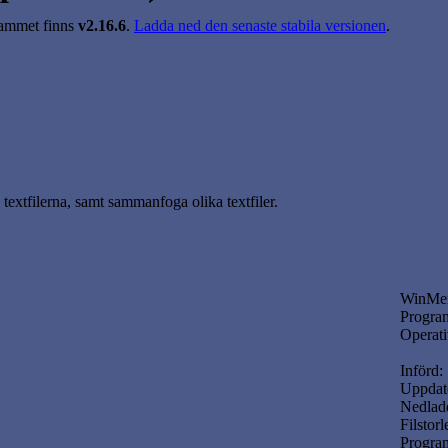
ammet finns
v2.16.6
.
Ladda ned den senaste stabila versionen
.
extfilerna, samt sammanfoga olika textfiler.
WinMer
Program
Operati
Införd:
Uppdate
Nedlad
Filstorl
Progra