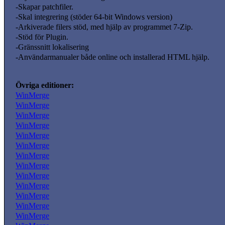
-Skapar patchfiler.
-Skal integrering (stöder 64-bit Windows version)
-Arkiverade filers stöd, med hjälp av programmet 7-Zip.
-Stöd för Plugin.
-Gränssnitt lokalisering
-Användarmanualer både online och installerad HTML hjälp.
Övriga editioner:
WinMerge
WinMerge
WinMerge
WinMerge
WinMerge
WinMerge
WinMerge
WinMerge
WinMerge
WinMerge
WinMerge
WinMerge
WinMerge