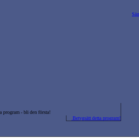
Sän
ta program - bli den första!
Betygsätt detta program!