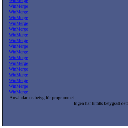
WinMerge
WinMerge
WinMerge
WinMerge
WinMerge
WinMerge
WinMerge
WinMerge
WinMerge
WinMerge
WinMerge
WinMerge
WinMerge
WinMerge
WinMerge
WinMerge
WinMerge
Användarnas betyg för programmet
Ingen har hittills betygsatt det