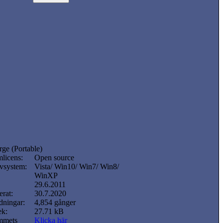
ge (Portable)
licens:
Open source
vsystem:
Vista/ Win10/ Win7/ Win8/
WinXP
29.6.2011
rat:
30.7.2020
dningar:
4,854 gånger
ek:
27.71 kB
mmets
Klicka här