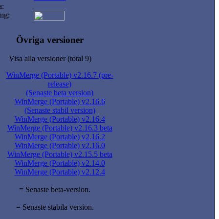
a:
ng:
Övriga versioner
Visa alla versioner (total 9)
WinMerge (Portable) v2.16.7 (pre-
release)
(Senaste beta version)
WinMerge (Portable) v2.16.6
(Senaste stabil version)
WinMerge (Portable) v2.16.4
WinMerge (Portable) v2.16.3 beta
WinMerge (Portable) v2.16.2
WinMerge (Portable) v2.16.0
WinMerge (Portable) v2.15.5 beta
WinMerge (Portable) v2.14.0
WinMerge (Portable) v2.12.4
= Senaste beta-version.
= Senaste stabila version.