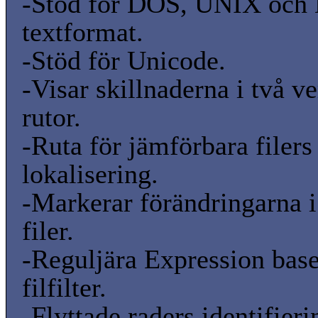
-Stöd för DOS, UNIX oc
textformat.
-Stöd för Unicode.
-Visar skillnaderna i två ve
rutor.
-Ruta för jämförbara filers
lokalisering.
-Markerar förändringarna 
filer.
-Reguljära Expression bas
filfilter.
-Flyttade raders identifieri