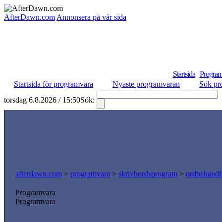
AfterDawn.com
Annonsera på vår sida
Startsida
Program
Startsida för programvara
Nyaste programvaran
Sök pr
torsdag 6.8.2026 / 15:50
Sök:
afterdawn.com
>
programvara
>
skrivbordsprogram
>
ordbehandl
Programvara
Programvara