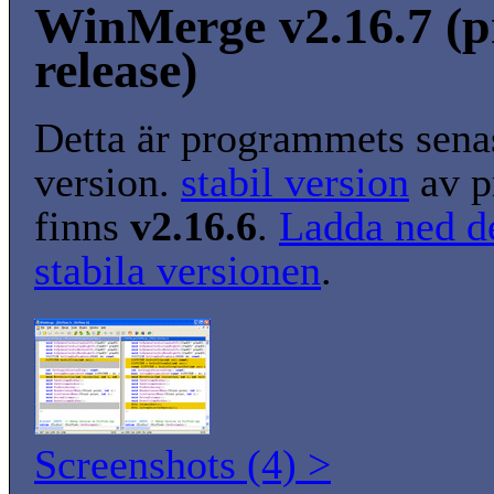
WinMerge v2.16.7 (p
release)
Detta är programmets senas
version.
stabil version
av p
finns
v2.16.6
.
Ladda ned d
stabila versionen
.
Screenshots (4) >