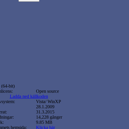
 (64-bit)
licens:
Open source
Ladda ned källkoden
vsystem:
Vista/ WinXP
28.1.2009
rat:
31.3.2015
ningar:
14,228 gånger
ek:
9.85 MB
mmets hemsida:
Klicka här