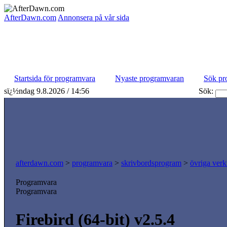
AfterDawn.com
Annonsera på vår sida
Startsida för programvara
Nyaste programvaran
Sök pr
sï¿½ndag 9.8.2026 / 14:56
Sök:
afterdawn.com
>
programvara
>
skrivbordsprogram
>
övriga verk
Programvara
Programvara
Firebird (64-bit) v2.5.4