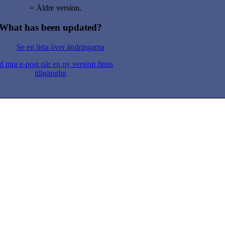
= Äldre version.
What has been updated?
Se en lista över ändringarna
d mig e-post när en ny version finns
tillgänglig