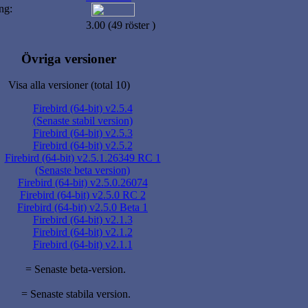
ng:
3.00 (49 röster )
Övriga versioner
Visa alla versioner (total 10)
Firebird (64-bit) v2.5.4
(Senaste stabil version)
Firebird (64-bit) v2.5.3
Firebird (64-bit) v2.5.2
Firebird (64-bit) v2.5.1.26349 RC 1
(Senaste beta version)
Firebird (64-bit) v2.5.0.26074
Firebird (64-bit) v2.5.0 RC 2
Firebird (64-bit) v2.5.0 Beta 1
Firebird (64-bit) v2.1.3
Firebird (64-bit) v2.1.2
Firebird (64-bit) v2.1.1
= Senaste beta-version.
= Senaste stabila version.