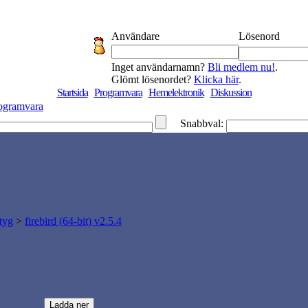
Användare
Lösenord
Inget användarnamn?
Bli medlem nu!
.
Glömt lösenordet?
Klicka här
.
Startsida
Programvara
Hemelektronik
Diskussion
ogramvara
Snabbval:
tyg
>
firebird (64-bit) v2.5.4