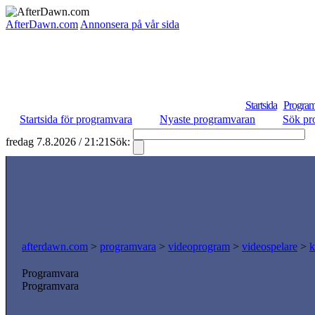
AfterDawn.com
Annonsera på vår sida
Startsida
Program
Startsida för programvara
Nyaste programvaran
Sök pr
fredag 7.8.2026 / 21:21
Sök:
S
afterdawn.com
>
programvara
>
videoprogram
>
videospelare
>
k
Programvara
Programvara