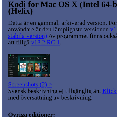
Kodi for Mac OS X (Intel 64-b
(Helix)
Detta är en gammal, arkiverad version. För
användare är den lämpligaste versionen
v1
stabila version)
Av programmet finns också
att tillgå
v18.2 RC 1
.
Screenshots (2) >
Svensk beskrivning ej tillgänglig än.
Klick
med översättning av beskrivning.
Övriga editioner: