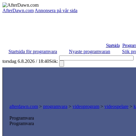
AfterDawn.com
Annonsera på vår sida
Startsida
Program
Startsida för programvara
Nyaste programvaran
Sök pr
torsdag 6.8.2026 / 18:40
Sök:
afterdawn.com
>
programvara
>
videoprogram
>
videospelare
>
k
Programvara
Programvara