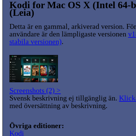
Kodi for Mac OS X (Intel 64-b
(Leia)
Detta är en gammal, arkiverad version. För
användare är den lämpligaste versionen
v1
stabila versionen)
.
Screenshots (2) >
Svensk beskrivning ej tillgänglig än.
Klick
med översättning av beskrivning.
Övriga editioner:
Kodi