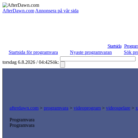
AfterDawn.com
Annonsera på vår sida
Startsida
Program
Startsida för programvara
Nyaste programvaran
Sök pr
torsdag 6.8.2026 / 04:42
Sök:
afterdawn.com
>
programvara
>
videoprogram
>
videospelare
>
x
Programvara
Programvara