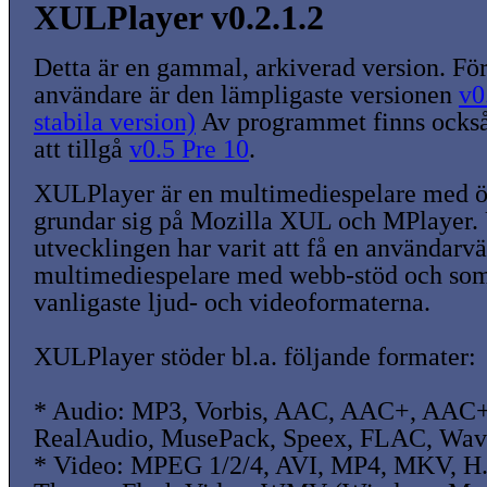
XULPlayer v0.2.1.2
Detta är en gammal, arkiverad version. För
användare är den lämpligaste versionen
v0
stabila version)
Av programmet finns också
att tillgå
v0.5 Pre 10
.
XULPlayer är en multimediespelare med ö
grundar sig på Mozilla XUL och MPlayer.
utvecklingen har varit att få en användarvä
multimediespelare med webb-stöd och som
vanligaste ljud- och videoformaterna.
XULPlayer stöder bl.a. följande formater:
* Audio: MP3, Vorbis, AAC, AAC+, AA
RealAudio, MusePack, Speex, FLAC, Wa
* Video: MPEG 1/2/4, AVI, MP4, MKV, H.