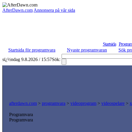
AfterDawn.com
Annonsera på vår sida
Startsida
Program
Startsida för programvara
Nyaste programvaran
Sök pr
sï¿½ndag 9.8.2026 / 15:57
Sök:
afterdawn.com
>
programvara
>
videoprogram
>
videospelare
>
x
Programvara
Programvara