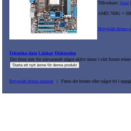
Tillverkare:
Asus
AMD 760G + SB71
Betygsätt denna a
Tekniska data
Länkar
Diskussion
Det finns inte för närvarande något aktivt ämne i vårt forum relate
Betygsätt denna apparat
| Finns det brister eller något fel i upp