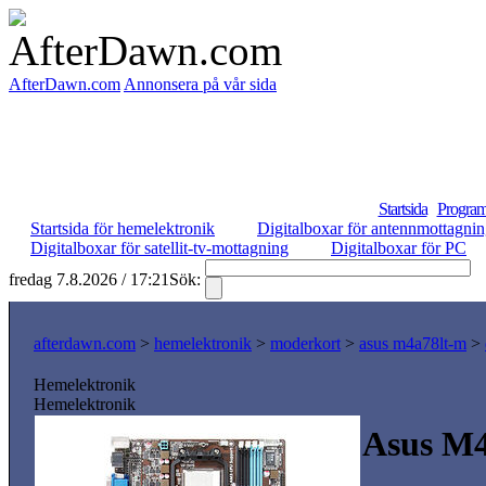
AfterDawn.com
Annonsera på vår sida
Startsida
Program
Startsida för hemelektronik
Digitalboxar för antennmottagni
Digitalboxar för satellit-tv-mottagning
Digitalboxar för PC
fredag 7.8.2026 / 17:21
Sök:
S
afterdawn.com
>
hemelektronik
>
moderkort
>
asus m4a78lt-m
>
Hemelektronik
Hemelektronik
Asus M