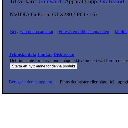
Tillverkare:
Gainward
| Apparatgrupp:
Grafikkort
NVIDIA GeForce GTX280 / PCIe 16x
Betygsätt denna apparat
|
Föreslå en bild på apparaten
|
Jämför
Tekniska data
Länkar
Diskussion
Det finns inte för närvarande något aktivt ämne i vårt forum relate
Betygsätt denna apparat
| Finns det brister eller något fel i upp