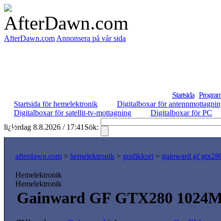
AfterDawn.com
Annonsera på vår sida
Startsida
Program
Startsida för hemelektronik
Digitalboxar för antennmottagni
Digitalboxar för satellit-tv-mottagning
Digitalboxar för PC
lï¿½rdag 8.8.2026 / 17:41
Sök:
afterdawn.com
>
hemelektronik
>
grafikkort
>
gainward gf gtx2
Hemelektronik
Hemelektronik
Gainward GF GTX280 1024