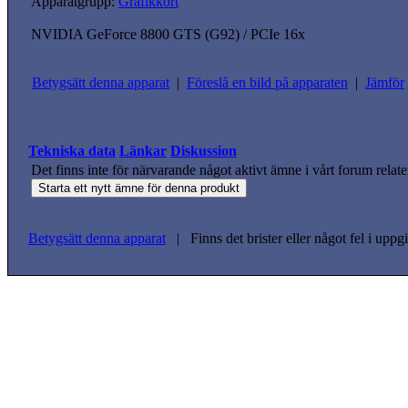
Apparatgrupp:
Grafikkort
NVIDIA GeForce 8800 GTS (G92) / PCIe 16x
Betygsätt denna apparat
|
Föreslå en bild på apparaten
|
Jämför
Tekniska data
Länkar
Diskussion
Det finns inte för närvarande något aktivt ämne i vårt forum relate
Betygsätt denna apparat
| Finns det brister eller något fel i upp