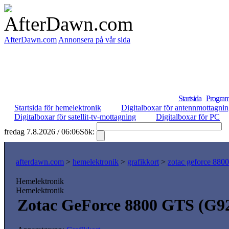
AfterDawn.com
Annonsera på vår sida
Startsida
Program
Startsida för hemelektronik
Digitalboxar för antennmottagni
Digitalboxar för satellit-tv-mottagning
Digitalboxar för PC
fredag 7.8.2026 / 06:06
Sök:
S
afterdawn.com
>
hemelektronik
>
grafikkort
>
zotac geforce 880
Hemelektronik
Hemelektronik
Zotac GeForce 8800 GTS (G9