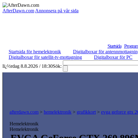
AfterDawn.com
Annonsera på vår sida
Startsida
Program
Startsida för hemelektronik
Digitalboxar för antennmottagni
Digitalboxar för satellit-tv-mottagning
Digitalboxar för PC
lï¿½rdag 8.8.2026 / 18:30
Sök:
afterdawn.com
>
hemelektronik
>
grafikkort
>
evga geforce gtx 
Hemelektronik
Hemelektronik