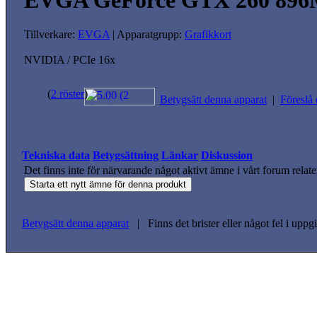
EVGA GeForce GTX 260 89
Tillverkare:
EVGA
| Apparatgrupp:
Grafikkort
NVIDIA / PCIe 16x
(
2 röster
)
Betygsätt denna apparat
|
Föreslå 
Tekniska data
Betygsättning
Länkar
Diskussion
Det finns inte för närvarande något aktivt ämne i vårt forum relate
Betygsätt denna apparat
| Finns det brister eller något fel i upp