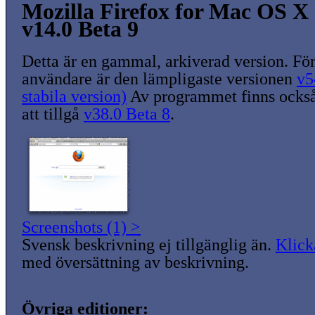
Mozilla Firefox for Mac OS X
v14.0 Beta 9
Detta är en gammal, arkiverad version. För
användare är den lämpligaste versionen
v5
stabila version)
Av programmet finns också
att tillgå
v38.0 Beta 8
.
Screenshots (1) >
Svensk beskrivning ej tillgänglig än.
Klick
med översättning av beskrivning.
Övriga editioner: