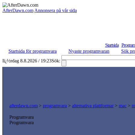
AfterDawn.com
Annonsera på vår sida
Startsida
Program
Startsida för programvara
Nyaste programvaran
Sök pr
lï¿½rdag 8.8.2026 / 19:23
Sök:
afterdawn.com
>
programvara
>
alternativa plattformar
>
mac
>
m
Programvara
Programvara