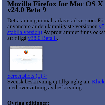
Mozilla Firefox for Mac OS X
v24.0 Beta 9
Detta är en gammal, arkiverad version. För
användare är den lämpligaste versionen
v5
stabila version)
Av programmet finns också
att tillgå
v38.0 Beta 8
.
Screenshots (1) >
Svensk beskrivning ej tillgänglig än.
Klick
med översättning av beskrivning.
Övriga editioner: