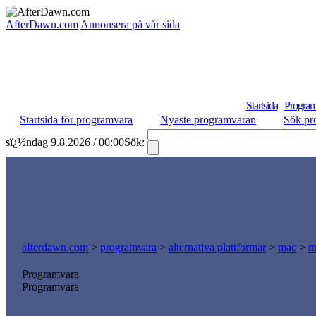
AfterDawn.com
Annonsera på vår sida
Startsida
Program
Startsida för programvara
Nyaste programvaran
Sök pr
sï¿½ndag 9.8.2026 / 00:00
Sök:
afterdawn.com
>
programvara
>
alternativa plattformar
>
mac
>
m
Programvara
Programvara