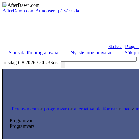
AfterDawn.com
Annonsera på vår sida
Startsida
Program
Startsida för programvara
Nyaste programvaran
Sök pr
torsdag 6.8.2026 / 20:23
Sök:
afterdawn.com
>
programvara
>
alternativa plattformar
>
mac
>
m
Programvara
Programvara