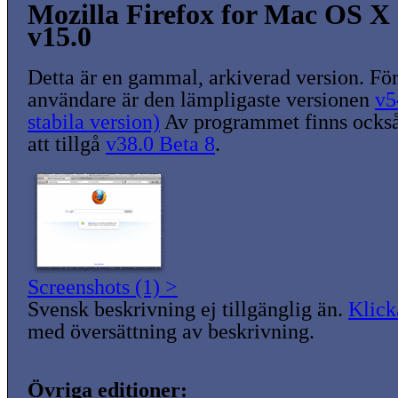
Mozilla Firefox for Mac OS X
v15.0
Detta är en gammal, arkiverad version. För
användare är den lämpligaste versionen
v5
stabila version)
Av programmet finns också
att tillgå
v38.0 Beta 8
.
Screenshots (1) >
Svensk beskrivning ej tillgänglig än.
Klick
med översättning av beskrivning.
Övriga editioner: