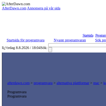
AfterDawn.com
Annonsera på vår sida
Startsida
Program
Startsida för programvara
Nyaste programvaran
Sök pr
lï¿½rdag 8.8.2026 / 18:04
Sök:
afterdawn.com
>
programvara
>
alternativa plattformar
>
mac
>
k
Programvara
Programvara