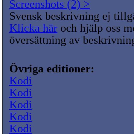
Screenshots (2) >
Svensk beskrivning ej tillg
Klicka här
och hjälp oss m
översättning av beskrivnin
Övriga editioner:
Kodi
Kodi
Kodi
Kodi
Kodi