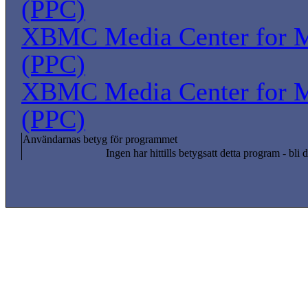
(PPC)
XBMC Media Center for 
(PPC)
XBMC Media Center for 
(PPC)
Användarnas betyg för programmet
Ingen har hittills betygsatt detta program - bli d