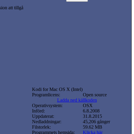
on att tillgå
Kodi for Mac OS X (Intel)
Programlicens:
Open source
Ladda ned källkoden
Operativsystem:
OSX
Införd:
6.8.2008
Uppdaterat:
31.8.2015
Nedladdningar:
45,206 gånger
Filstorlek:
59.62 MB
Programmets hemsida:
Klicka här