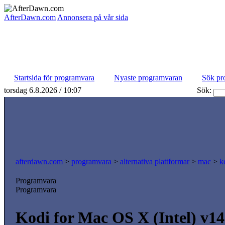
AfterDawn.com
Annonsera på vår sida
Startsida för programvara
Nyaste programvaran
Sök pr
torsdag 6.8.2026 / 10:07
Sök:
afterdawn.com
>
programvara
>
alternativa plattformar
>
mac
>
k
Programvara
Programvara
Kodi for Mac OS X (Intel) v14.