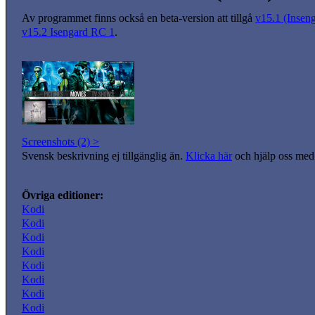
Av programmet finns också en beta-version att tillgå
v15.1 (Inseng
v15.2 Isengard RC 1
.
Screenshots (2) >
Svensk beskrivning ej tillgänglig än.
Klicka här
och hjälp oss med 
Övriga editioner:
Kodi
Kodi
Kodi
Kodi
Kodi
Kodi
Kodi
Kodi