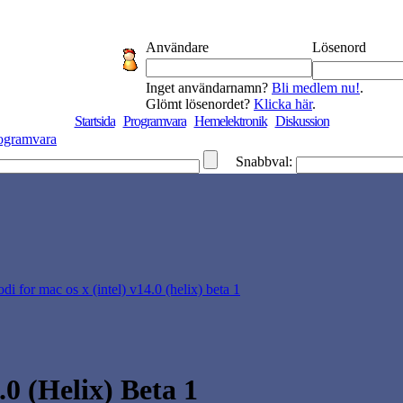
Användare
Lösenord
Inget användarnamn?
Bli medlem nu!
.
Glömt lösenordet?
Klicka här
.
Startsida
Programvara
Hemelektronik
Diskussion
ogramvara
Snabbval:
odi for mac os x (intel) v14.0 (helix) beta 1
0 (Helix) Beta 1