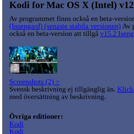
Kodi for Mac OS X (Intel) v12
Av programmet finns också en beta-version 
(Insengard) (senaste stabila versionen)
Av 
också en beta-version att tillgå
v15.2 Isen
Screenshots (2) >
Svensk beskrivning ej tillgänglig än.
Klick
med översättning av beskrivning.
Övriga editioner:
Kodi
Kodi