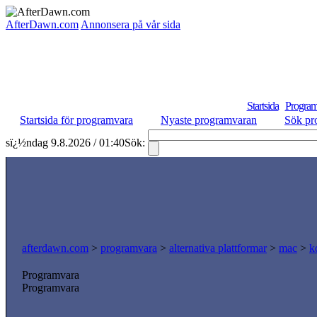
AfterDawn.com
Annonsera på vår sida
Startsida
Program
Startsida för programvara
Nyaste programvaran
Sök pr
sï¿½ndag 9.8.2026 / 01:40
Sök:
afterdawn.com
>
programvara
>
alternativa plattformar
>
mac
>
k
Programvara
Programvara