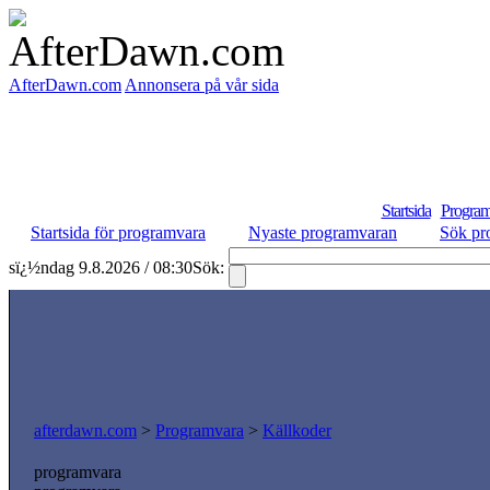
AfterDawn.com
Annonsera på vår sida
Startsida
Program
Startsida för programvara
Nyaste programvaran
Sök pr
sï¿½ndag 9.8.2026 / 08:30
Sök:
afterdawn.com
>
Programvara
>
Källkoder
programvara