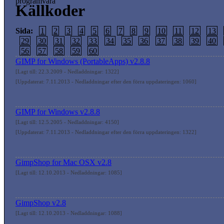
programvara
Källkoder
Sida:
1
2
3
4
5
6
7
8
9
10
11
12
13
29
30
31
32
33
34
35
36
37
38
39
40
56
57
58
59
60
GIMP for Windows (PortableApps) v2.8.8
[Lagt till: 22.3.2009 - Nedladdningar: 1322]
[Uppdaterat: 7.11.2013 - Nedladdningar efter den förra uppdateringen: 1060]
GIMP for Windows v2.8.8
[Lagt till: 12.5.2005 - Nedladdningar: 4150]
[Uppdaterat: 7.11.2013 - Nedladdningar efter den förra uppdateringen: 1322]
GimpShop for Mac OSX v2.8
[Lagt till: 12.10.2013 - Nedladdningar: 1085]
GimpShop v2.8
[Lagt till: 12.10.2013 - Nedladdningar: 1088]