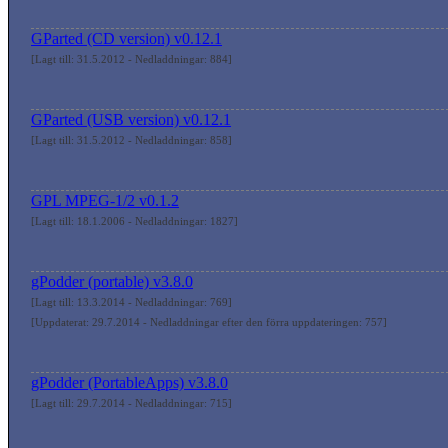
GParted (CD version) v0.12.1
[Lagt till: 31.5.2012 - Nedladdningar: 884]
GParted (USB version) v0.12.1
[Lagt till: 31.5.2012 - Nedladdningar: 858]
GPL MPEG-1/2 v0.1.2
[Lagt till: 18.1.2006 - Nedladdningar: 1827]
gPodder (portable) v3.8.0
[Lagt till: 13.3.2014 - Nedladdningar: 769]
[Uppdaterat: 29.7.2014 - Nedladdningar efter den förra uppdateringen: 757]
gPodder (PortableApps) v3.8.0
[Lagt till: 29.7.2014 - Nedladdningar: 715]