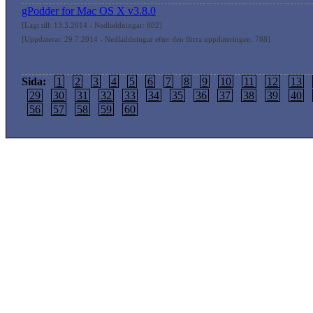
gPodder for Mac OS X v3.8.0
[Lagt till: 13.3.2014 - Nedladdningar: 802]
[Uppdaterat: 29.7.2014 - Nedladdningar efter den förra uppdateringen: 788]
Sida:
1
2
3
4
5
6
7
8
9
10
11
12
13
29
30
31
32
33
34
35
36
37
38
39
40
56
57
58
59
60