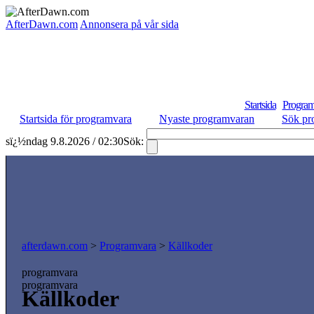
AfterDawn.com
Annonsera på vår sida
Startsida
Program
Startsida för programvara
Nyaste programvaran
Sök pr
sï¿½ndag 9.8.2026 / 02:30
Sök:
afterdawn.com
>
Programvara
>
Källkoder
programvara
programvara
Källkoder