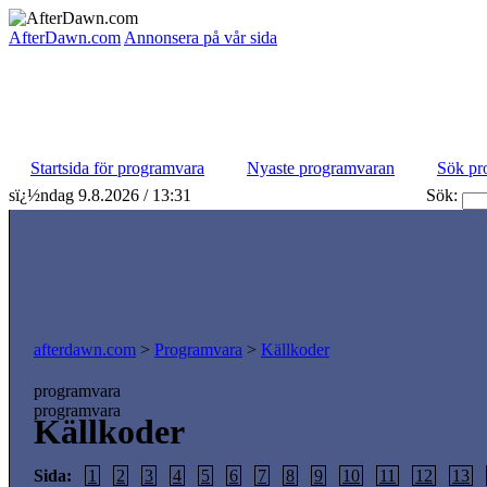
AfterDawn.com
Annonsera på vår sida
Startsida för programvara
Nyaste programvaran
Sök pr
sï¿½ndag 9.8.2026 / 13:31
Sök:
afterdawn.com
>
Programvara
>
Källkoder
programvara
programvara
Källkoder
Sida:
1
2
3
4
5
6
7
8
9
10
11
12
13