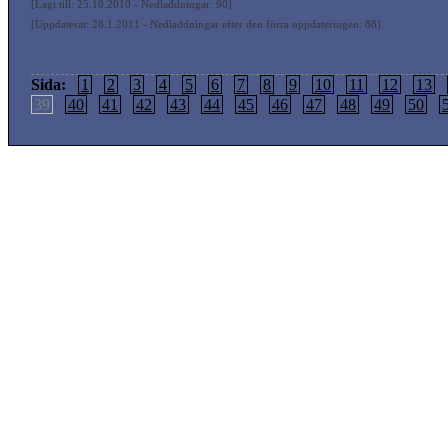
[Lagt till: 25.10.2010 - Nedladdningar: 90]
[Uppdaterat: 28.1.2011 - Nedladdningar efter den förra uppdateringen: 88]
Sida:
1
2
3
4
5
6
7
8
9
10
11
12
13
39
40
41
42
43
44
45
46
47
48
49
50