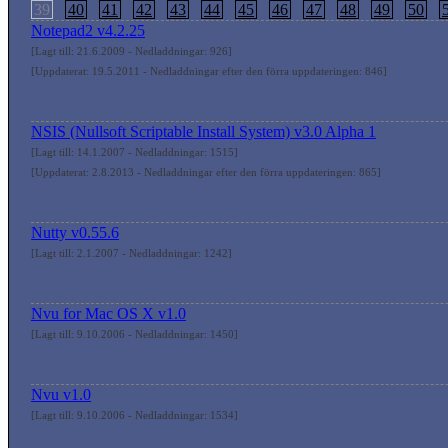
39
40
41
42
43
44
45
46
47
48
49
50
Notepad2 v4.2.25
[Lagt till: 21.6.2009 - Nedladdningar: 926]
[Uppdaterat: 19.5.2011 - Nedladdningar efter den förra uppdateringen: 846]
NSIS (Nullsoft Scriptable Install System) v3.0 Alpha 1
[Lagt till: 14.1.2007 - Nedladdningar: 1515]
[Uppdaterat: 2.8.2013 - Nedladdningar efter den förra uppdateringen: 865]
Nutty v0.55.6
[Lagt till: 2.1.2007 - Nedladdningar: 1242]
Nvu for Mac OS X v1.0
[Lagt till: 9.10.2006 - Nedladdningar: 1450]
Nvu v1.0
[Lagt till: 9.10.2006 - Nedladdningar: 1534]