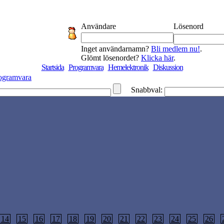
Användare
Lösenord
Inget användarnamn?
Bli medlem nu!
.
Glömt lösenordet?
Klicka här
.
Startsida
Programvara
Hemelektronik
Diskussion
ogramvara
Snabbval:
14
15
16
17
18
19
20
21
22
23
24
25
26