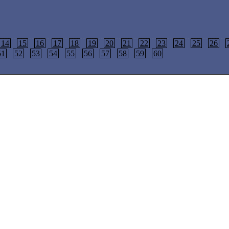
14
15
16
17
18
19
20
21
22
23
24
25
26
51
52
53
54
55
56
57
58
59
60
Länkar:
SvenskaSajter.com
|
SvenskaSidor.nu
Multimedia:
AfterDawn.com
|
AfterDawns diskussionsområden
Programvara:
AfterDawns programvaruområden