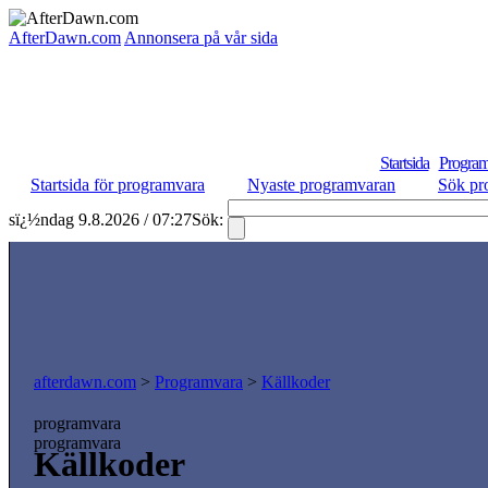
AfterDawn.com
Annonsera på vår sida
Startsida
Program
Startsida för programvara
Nyaste programvaran
Sök pr
sï¿½ndag 9.8.2026 / 07:27
Sök:
afterdawn.com
>
Programvara
>
Källkoder
programvara
programvara
Källkoder