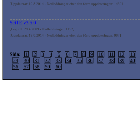
[Uppdaterat: 19.8.2014 - Nedladdningar efter den förra uppdateringen: 1430]
SciTE v3.5.0
[Lagt till: 29.4.2009 - Nedladdningar: 1152]
[Uppdaterat: 19.8.2014 - Nedladdningar efter den förra uppdateringen: 887]
Sida:
1
2
3
4
5
6
7
8
9
10
11
12
13
29
30
31
32
33
34
35
36
37
38
39
40
56
57
58
59
60