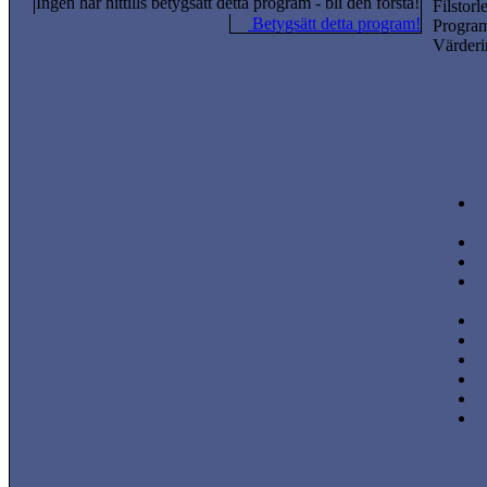
Ingen har hittills betygsatt detta program - bli den första!
Filstorl
Betygsätt detta program!
Progra
Värderi