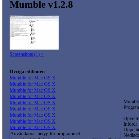
Mumble v1.2.8
Screenshots (1) >
Övriga editioner:
Mumble for Mac OS X
Mumble for Mac OS X
Mumble for Mac OS X
Mumble for Mac OS X
Mumbl
Mumble for Mac OS X
Program
Mumble for Mac OS X
Mumble for Mac OS X
Operati
Mumble for Mac OS X
Införd:
Mumble for Mac OS X
Uppdate
Användarnas betyg för programmet
Nedladd