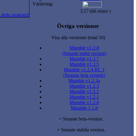
Värdering:
3.17 (66 röster )
 detta program!
Övriga versioner
Visa alla versioner (total 10)
Mumble v1.2.8
(Senaste stabil version)
Mumble v1.2.7
Mumble v1.2.5
Mumble v1.2.4 RC 1
(Senaste beta version)
Mumble v1.2.3a
Mumble v1.2.3
Mumble v1.2.2
Mumble v1.2.1
Mumble v1.2.0
Mumble 1.1.8
= Senaste beta-version.
= Senaste stabila version.