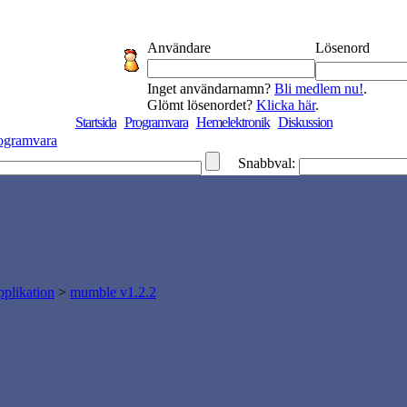
Användare
Lösenord
Inget användarnamn?
Bli medlem nu!
.
Glömt lösenordet?
Klicka här
.
Startsida
Programvara
Hemelektronik
Diskussion
ogramvara
Snabbval:
plikation
>
mumble v1.2.2