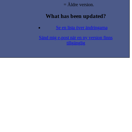
= Äldre version.
What has been updated?
Se en lista över ändringarna
Sänd mig e-post när en ny version finns
tillgänglig