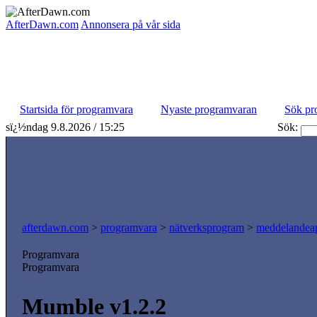
AfterDawn.com
Annonsera på vår sida
Startsida för programvara
Nyaste programvaran
Sök pr
sï¿½ndag 9.8.2026 / 15:25
Sök:
afterdawn.com
>
programvara
>
nätverksprogram
>
meddelandeap
Programvara
Programvara
Mumble v1.2.2