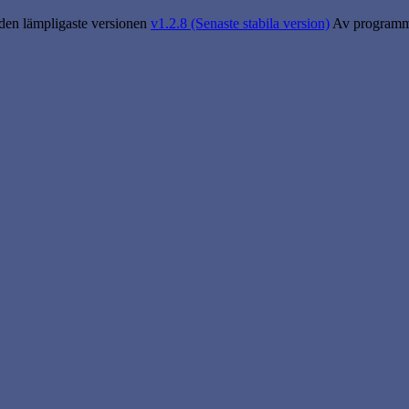
 den lämpligaste versionen
v1.2.8 (Senaste stabila version)
Av programme