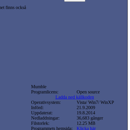
t finns också
Mumble
Programlicens:
Open source
Ladda ned källkoden
Operativsystem:
Vista/ Win7/ WinXP
Införd:
21.9.2009
Uppdaterat:
19.8.2014
Nedladdningar:
36,683 gånger
Filstorlek:
12.25 MB
Programmets hemsida:
Klicka här