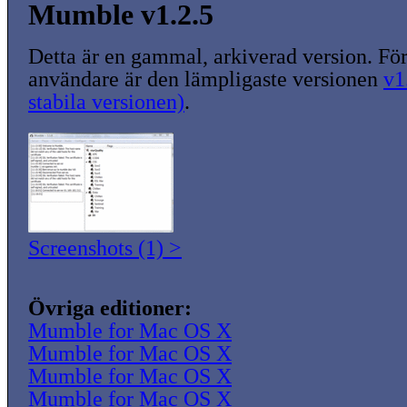
Mumble v1.2.5
Detta är en gammal, arkiverad version. För
användare är den lämpligaste versionen
v1
stabila versionen)
.
Screenshots (1) >
Övriga editioner:
Mumble for Mac OS X
Mumble for Mac OS X
Mumble for Mac OS X
Mumble for Mac OS X