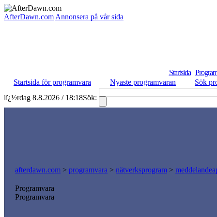
AfterDawn.com
Annonsera på vår sida
Startsida
Program
Startsida för programvara
Nyaste programvaran
Sök pr
lï¿½rdag 8.8.2026 / 18:18
Sök:
afterdawn.com
>
programvara
>
nätverksprogram
>
meddelandeap
Programvara
Programvara