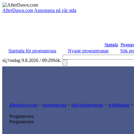
AfterDawn.com
Annonsera på vår sida
Startsida
Program
Startsida för programvara
Nyaste programvaran
Sök pr
sï¿½ndag 9.8.2026 / 09:29
Sök:
afterdawn.com
>
programvara
>
nätverksprogram
>
webbläsare
Programvara
Programvara