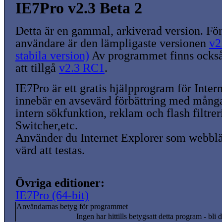
IE7Pro v2.3 Beta 2
Detta är en gammal, arkiverad version. För
användare är den lämpligaste versionen
v2
stabila version)
Av programmet finns också
att tillgå
v2.3 RC1
.
IE7Pro är ett gratis hjälpprogram för Inter
innebär en avsevärd förbättring med många 
intern sökfunktion, reklam och flash filtre
Switcher,etc.
Använder du Internet Explorer som webblä
värd att testas.
Övriga editioner:
IE7Pro (64-bit)
Användarnas betyg för programmet
Ingen har hittills betygsatt detta program - bli d