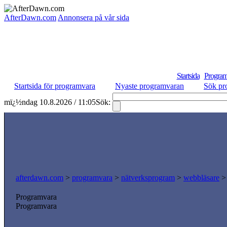
AfterDawn.com
Annonsera på vår sida
Startsida
Program
Startsida för programvara
Nyaste programvaran
Sök pr
mï¿½ndag 10.8.2026 / 11:05
Sök:
afterdawn.com
>
programvara
>
nätverksprogram
>
webbläsare
Programvara
Programvara