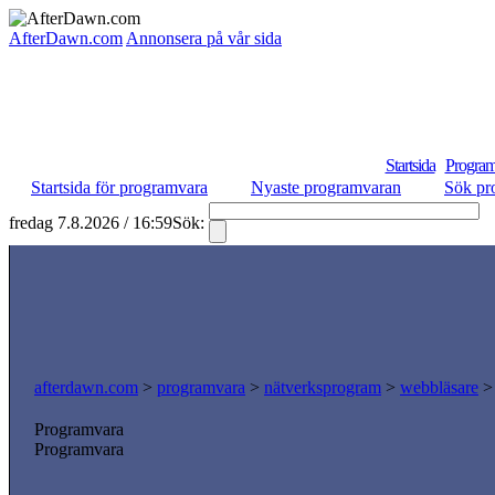
AfterDawn.com
Annonsera på vår sida
Startsida
Program
Startsida för programvara
Nyaste programvaran
Sök pr
fredag 7.8.2026 / 16:59
Sök:
S
afterdawn.com
>
programvara
>
nätverksprogram
>
webbläsare
Programvara
Programvara