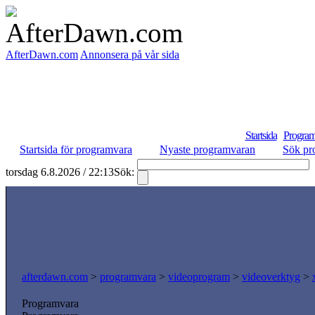
AfterDawn.com
Annonsera på vår sida
Startsida
Program
Startsida för programvara
Nyaste programvaran
Sök pr
torsdag 6.8.2026 / 22:13
Sök:
afterdawn.com
>
programvara
>
videoprogram
>
videoverktyg
>
Programvara