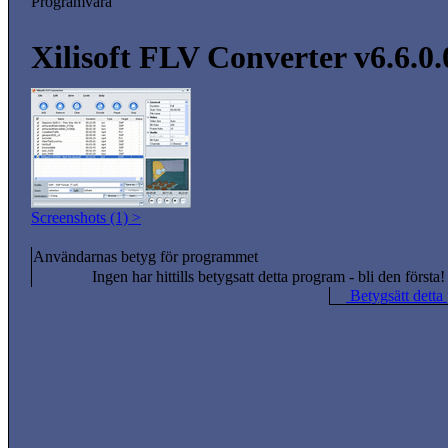
Programvara
Xilisoft FLV Converter v6.6.0
Screenshots (1) >
Användarnas betyg för programmet
Ingen har hittills betygsatt detta program - bli den första!
Betygsätt detta