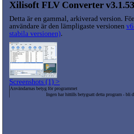
Xilisoft FLV Converter v3.1.5
Detta är en gammal, arkiverad version. För
användare är den lämpligaste versionen
v6
stabila versionen)
.
Screenshots (1) >
Användarnas betyg för programmet
Ingen har hittills betygsatt detta program - bli d