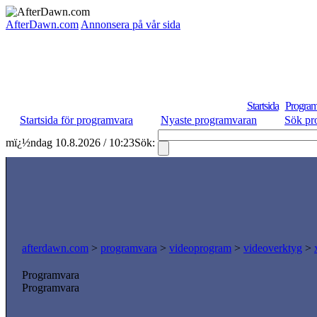
AfterDawn.com
Annonsera på vår sida
Startsida
Program
Startsida för programvara
Nyaste programvaran
Sök pr
mï¿½ndag 10.8.2026 / 10:23
Sök:
afterdawn.com
>
programvara
>
videoprogram
>
videoverktyg
>
Programvara
Programvara