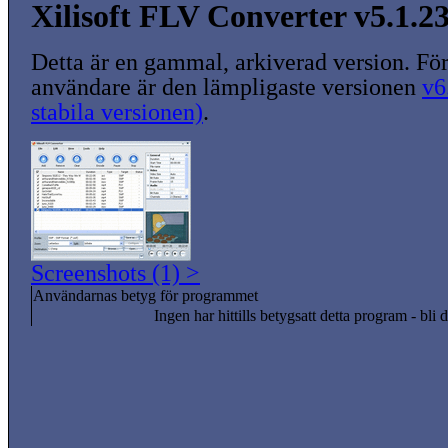
Xilisoft FLV Converter v5.1.2
Detta är en gammal, arkiverad version. För
användare är den lämpligaste versionen
v6
stabila versionen)
.
Screenshots (1) >
Användarnas betyg för programmet
Ingen har hittills betygsatt detta program - bli d