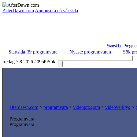
AfterDawn.com
Annonsera på vår sida
Startsida
Program
Startsida för programvara
Nyaste programvaran
Sök pr
fredag 7.8.2026 / 09:49
Sök:
S
afterdawn.com
>
programvara
>
videoprogram
>
videoverktyg
>
Programvara
Programvara