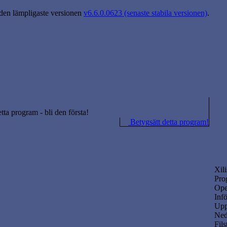
 den lämpligaste versionen
v6.6.0.0623 (senaste stabila versionen)
.
etta program - bli den första!
Betygsätt detta program!
Xil
Pro
Ope
Infö
Upp
Ned
Fils