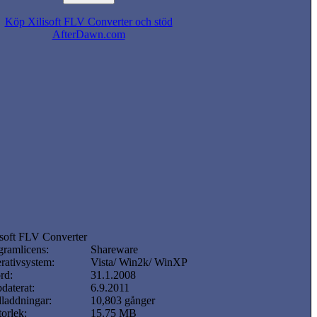
Köp Xilisoft FLV Converter och stöd
AfterDawn.com
isoft FLV Converter
gramlicens:
Shareware
rativsystem:
Vista/ Win2k/ WinXP
rd:
31.1.2008
daterat:
6.9.2011
laddningar:
10,803 gånger
torlek:
15.75 MB