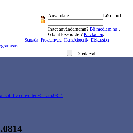
Användare
Lösenord
Inget användarnamn?
Bli medlem nu!
.
Glömt lösenordet?
Klicka här
.
Startsida
Programvara
Hemelektronik
Diskussion
ogramvara
Snabbval:
xilisoft flv converter v5.1.26.0814
6.0814