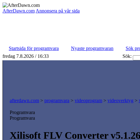
AfterDawn.com
Annonsera på vår sida
Startsida för programvara
Nyaste programvaran
Sök pr
fredag 7.8.2026 / 16:33
Sök:
afterdawn.com
>
programvara
>
videoprogram
>
videoverktyg
>
Programvara
Programvara
Xilisoft FLV Converter v5.1.2