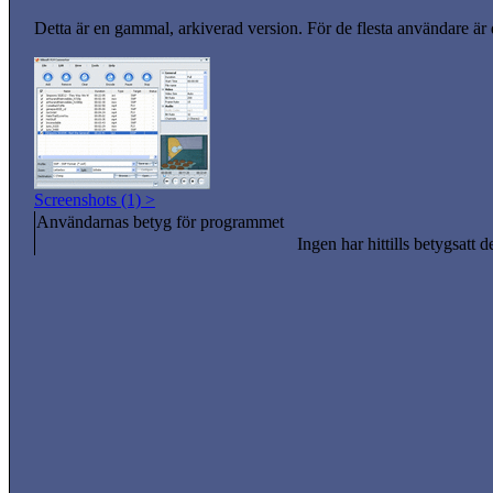
Detta är en gammal, arkiverad version. För de flesta användare är
Screenshots (1) >
Användarnas betyg för programmet
Ingen har hittills betygsatt d