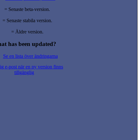
= Senaste beta-version.
= Senaste stabila version.
= Äldre version.
at has been updated?
Se en lista över ändringarna
g e-post när en ny version finns
tillgänglig