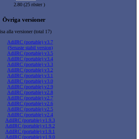
2.80 (25 röster )
Övriga versioner
isa alla versioner (total 17)
AdiIRC (portable) v3.7
(Senaste stabil version)
AdiIRC (portable) v3.5
AdiIRC (portable) v3.4
AdiIRC (portable) v3.3
AdiIRC (portable) v3.2
AdiIRC (portable) v3.1
AdiIRC (portable) v3.0
AdiIRC (portable) v2.9
AdiIRC (portable) v2.8
AdiIRC (portable) v2.7
AdiIRC (portable) v2.6
AdiIRC (portable) v2.5
AdiIRC (portable) v2.4
AdiIRC (portable) v1.9.3
AdiIRC (portable) v1.9.2
AdiIRC (portable) v1.9.1
AdiIRC (portable) v1.9.0