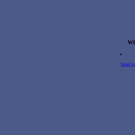
Wh
Sänd mi