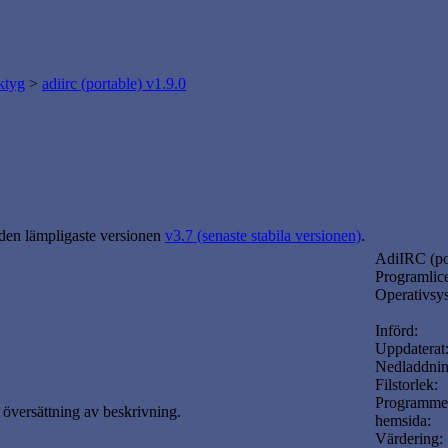
ktyg
>
adiirc (portable) v1.9.0
 den lämpligaste versionen
v3.7 (senaste stabila versionen)
.
AdiIRC (po
Programlic
Operativsy
Införd:
Uppdaterat
Nedladdnin
Filstorlek:
Programme
översättning av beskrivning.
hemsida:
Värdering: