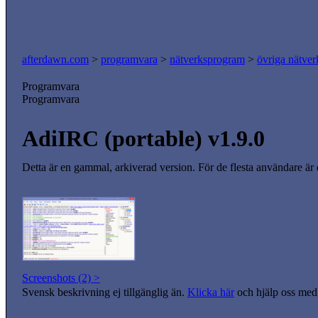
afterdawn.com
>
programvara
>
nätverksprogram
>
övriga nätver
Programvara
Programvara
AdiIRC (portable) v1.9.0
Detta är en gammal, arkiverad version. För de flesta användare är
Screenshots (2) >
Svensk beskrivning ej tillgänglig än.
Klicka här
och hjälp oss med 