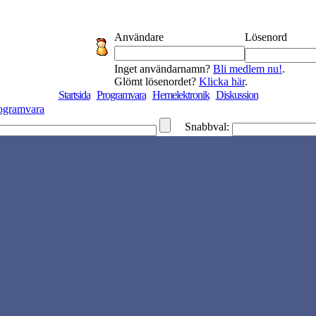
Användare
Lösenord
Inget användarnamn?
Bli medlem nu!
.
Glömt lösenordet?
Klicka här
.
Startsida
Programvara
Hemelektronik
Diskussion
ogramvara
Snabbval: