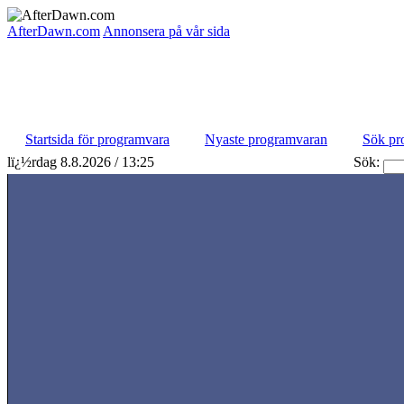
AfterDawn.com
Annonsera på vår sida
Startsida för programvara
Nyaste programvaran
Sök pr
lï¿½rdag 8.8.2026 / 13:25
Sök: