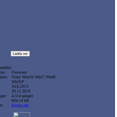
rtable)
ens:
Freeware
stem:
Vista/ Win10/ Win7/ Win8/
WinXP
16.6.2013
:
20.12.2019
gar:
4,314 gånger
604.14 kB
ts
Klicka här