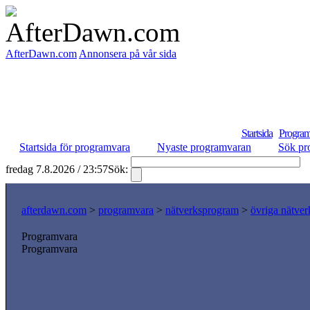
AfterDawn.com
Annonsera på vår sida
Startsida
Program
Startsida för programvara
Nyaste programvaran
Sök pr
fredag 7.8.2026 / 23:57
Sök:
S
afterdawn.com
>
programvara
>
nätverksprogram
>
övriga nätver
Programvara
Programvara