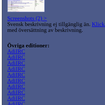
Screenshots (2) >
Svensk beskrivning ej tillgänglig än.
Klick
med översättning av beskrivning.
Övriga editioner:
AdiIRC
AdiIRC
AdiIRC
AdiIRC
AdiIRC
AdiIRC
AdiIRC
AdiIRC
AdiIRC
AdiIRC