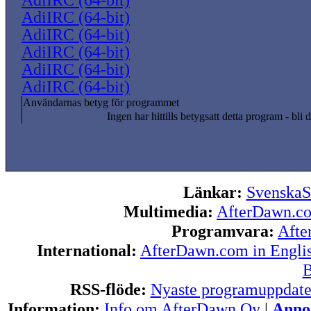
AdiIRC (64-bit)
AdiIRC (64-bit)
AdiIRC (64-bit)
AdiIRC (64-bit)
AdiIRC (64-bit)
AdiIRC (64-bit)
Användarnas betyg för programmet
Ingen har hittills betygsatt detta program - bli d
Länkar:
SvenskaS
Multimedia:
AfterDawn.c
Programvara:
Afte
International:
AfterDawn.com in Engli
B
RSS-flöde:
Nyaste programuppdate
Information:
Info om AfterDawn Oy
|
Annon