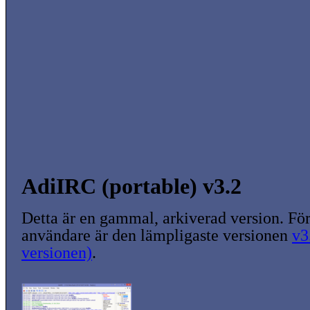
AdiIRC (portable) v3.2
Detta är en gammal, arkiverad version. För
användare är den lämpligaste versionen
v3
versionen)
.