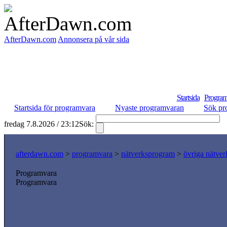
AfterDawn.com
Annonsera på vår sida
Startsida
Program
Startsida för programvara
Nyaste programvaran
Sök pr
fredag 7.8.2026 / 23:12
Sök:
S
afterdawn.com
>
programvara
>
nätverksprogram
>
övriga nätver
Programvara
Programvara