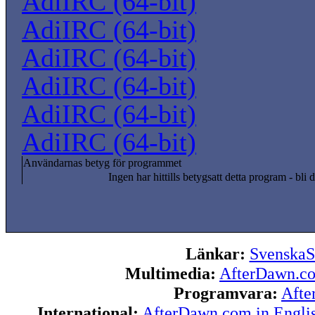
AdiIRC (64-bit)
AdiIRC (64-bit)
AdiIRC (64-bit)
AdiIRC (64-bit)
AdiIRC (64-bit)
AdiIRC (64-bit)
Användarnas betyg för programmet
Ingen har hittills betygsatt detta program - bli d
Länkar:
SvenskaS
Multimedia:
AfterDawn.c
Programvara:
Afte
International:
AfterDawn.com in Engli