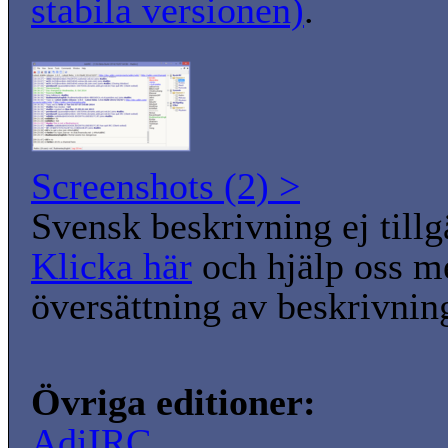
stabila versionen)
.
Screenshots (2) >
Svensk beskrivning ej tillg
Klicka här
och hjälp oss m
översättning av beskrivnin
Övriga editioner:
AdiIRC