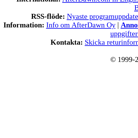
B
RSS-flöde:
Nyaste programuppdate
Information:
Info om AfterDawn Oy
|
Annon
uppgifte
Kontakta:
Skicka returinfor
© 1999-2