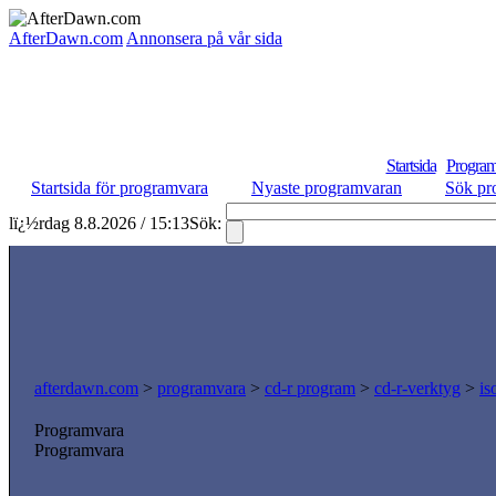
AfterDawn.com
Annonsera på vår sida
Startsida
Program
Startsida för programvara
Nyaste programvaran
Sök pr
lï¿½rdag 8.8.2026 / 15:13
Sök:
afterdawn.com
>
programvara
>
cd-r program
>
cd-r-verktyg
>
is
Programvara
Programvara