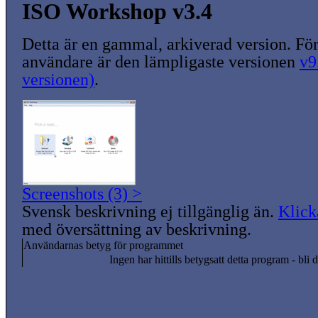
ISO Workshop v3.4
Detta är en gammal, arkiverad version. För
användare är den lämpligaste versionen
v9
versionen)
.
Screenshots (3) >
Svensk beskrivning ej tillgänglig än.
Klick
med översättning av beskrivning.
Användarnas betyg för programmet
Ingen har hittills betygsatt detta program - bli d