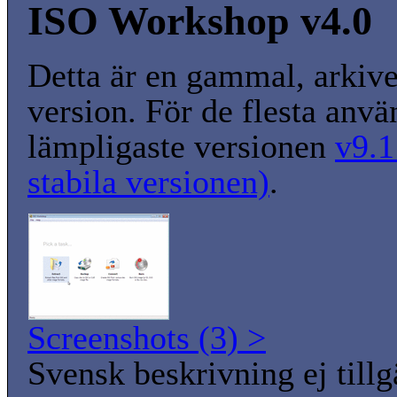
ISO Workshop v4.0
Detta är en gammal, arkiv
version. För de flesta anvä
lämpligaste versionen
v9.1
stabila versionen)
.
Screenshots (3) >
Svensk beskrivning ej tillg