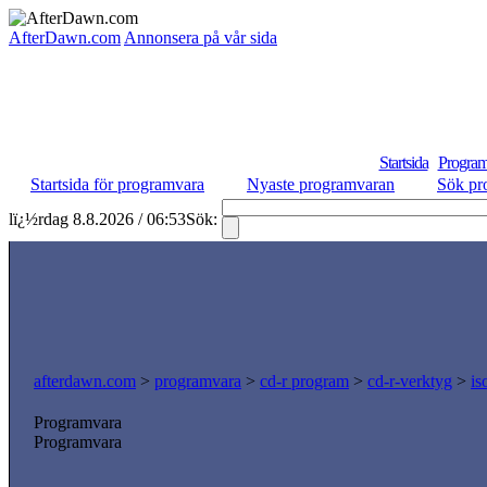
AfterDawn.com
Annonsera på vår sida
Startsida
Program
Startsida för programvara
Nyaste programvaran
Sök pr
lï¿½rdag 8.8.2026 / 06:53
Sök:
afterdawn.com
>
programvara
>
cd-r program
>
cd-r-verktyg
>
is
Programvara
Programvara