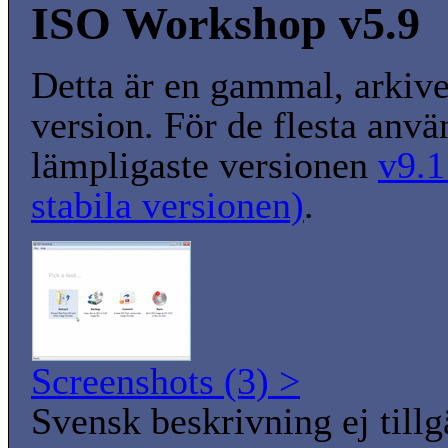
ISO Workshop v5.9
Detta är en gammal, arkiv
version. För de flesta anvä
lämpligaste versionen
v9.1
stabila versionen)
.
Screenshots (3) >
Svensk beskrivning ej tillg