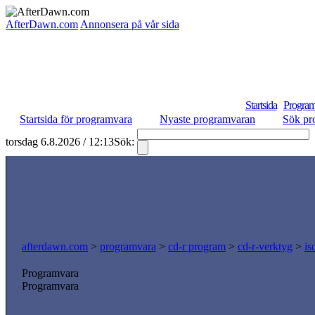
AfterDawn.com
Annonsera på vår sida
Startsida
Program
Startsida för programvara
Nyaste programvaran
Sök pr
torsdag 6.8.2026 / 12:13
Sök:
afterdawn.com
>
programvara
>
cd-r program
>
cd-r-verktyg
>
is
Programvara
Programvara