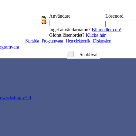
Användare
Lösenord
Inget användarnamn?
Bli medlem nu!
.
Glömt lösenordet?
Klicka här
.
Startsida
Programvara
Hemelektronik
Diskussion
ogramvara
Snabbval:
o workshop v7.0