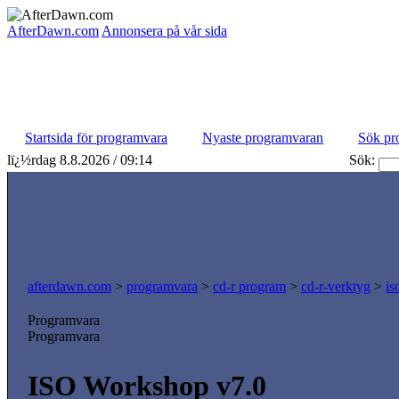
AfterDawn.com
Annonsera på vår sida
Startsida för programvara
Nyaste programvaran
Sök pr
lï¿½rdag 8.8.2026 / 09:14
Sök:
afterdawn.com
>
programvara
>
cd-r program
>
cd-r-verktyg
>
is
Programvara
Programvara
ISO Workshop v7.0