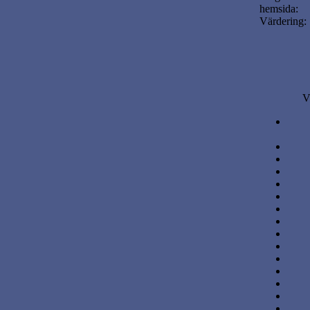
hemsida:
Värdering:
V