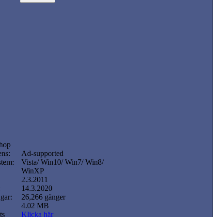
hop
ens:
Ad-supported
stem:
Vista/ Win10/ Win7/ Win8/
WinXP
2.3.2011
:
14.3.2020
gar:
26,266 gånger
4.02 MB
ts
Klicka här