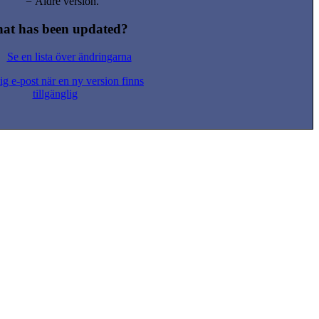
= Äldre version.
at has been updated?
Se en lista över ändringarna
g e-post när en ny version finns
tillgänglig