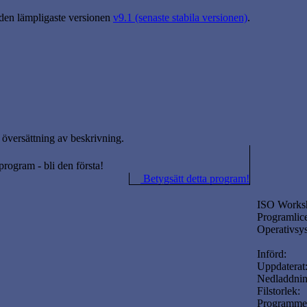
 den lämpligaste versionen
v9.1 (senaste stabila versionen)
.
översättning av beskrivning.
 program - bli den första!
Betygsätt detta program!
ISO Works
Programlic
Operativsy
Införd:
Uppdaterat
Nedladdnin
Filstorlek:
Programme