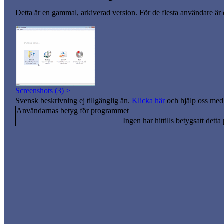
Detta är en gammal, arkiverad version. För de flesta användare är
Screenshots (3) >
Svensk beskrivning ej tillgänglig än.
Klicka här
och hjälp oss med 
Användarnas betyg för programmet
Ingen har hittills betygsatt detta