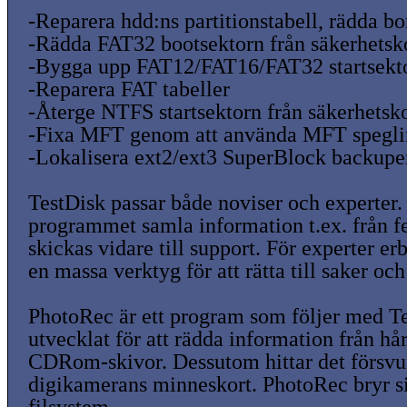
-Reparera hdd:ns partitionstabell, rädda bo
-Rädda FAT32 bootsektorn från säkerhetsk
-Bygga upp FAT12/FAT16/FAT32 startsekt
-Reparera FAT tabeller
-Återge NTFS startsektorn från säkerhetsk
-Fixa MFT genom att använda MFT spegl
-Lokalisera ext2/ext3 SuperBlock backupe
TestDisk passar både noviser och experter.
programmet samla information t.ex. från fe
skickas vidare till support. För experter 
en massa verktyg för att rätta till saker och
PhotoRec är ett program som följer med Te
utvecklat för att rädda information från h
CDRom-skivor. Dessutom hittar det försvun
digikamerans minneskort. PhotoRec bryr s