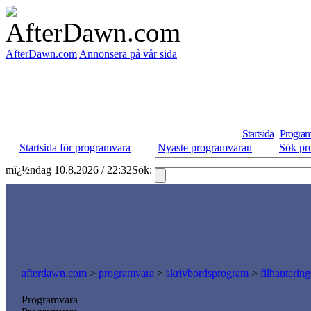
AfterDawn.com
Annonsera på vår sida
Startsida
Program
Startsida för programvara
Nyaste programvaran
Sök pr
mï¿½ndag 10.8.2026 / 22:32
Sök:
afterdawn.com
>
programvara
>
skrivbordsprogram
>
filhanterin
Programvara