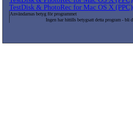
TestDisk & PhotoRec for Mac OS X (PPC)
Användarnas betyg för programmet
Ingen har hittills betygsatt detta program - bli d