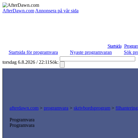
AfterDawn.com
Annonsera på vår sida
Startsida
Program
Startsida för programvara
Nyaste programvaran
Sök pr
torsdag 6.8.2026 / 22:11
Sök:
afterdawn.com
>
programvara
>
skrivbordsprogram
>
filhanterin
Programvara
Programvara