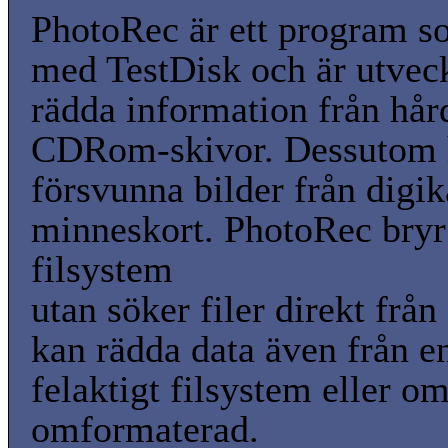
PhotoRec är ett program so
med TestDisk och är utveckl
rädda information från hår
CDRom-skivor. Dessutom h
försvunna bilder från digi
minneskort. PhotoRec bryr
filsystem
utan söker filer direkt frå
kan rädda data även från e
felaktigt filsystem eller o
omformaterad.