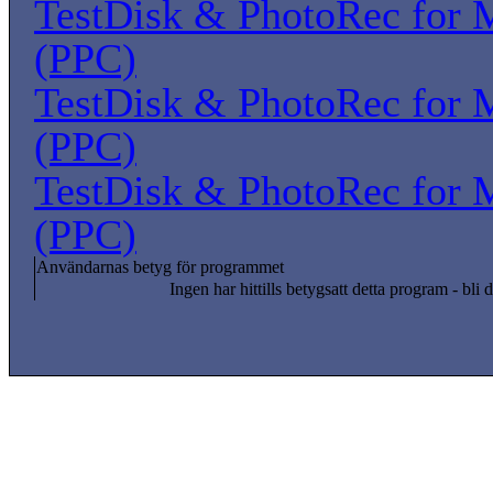
TestDisk & PhotoRec for
(PPC)
TestDisk & PhotoRec for
(PPC)
TestDisk & PhotoRec for
(PPC)
Användarnas betyg för programmet
Ingen har hittills betygsatt detta program - bli d