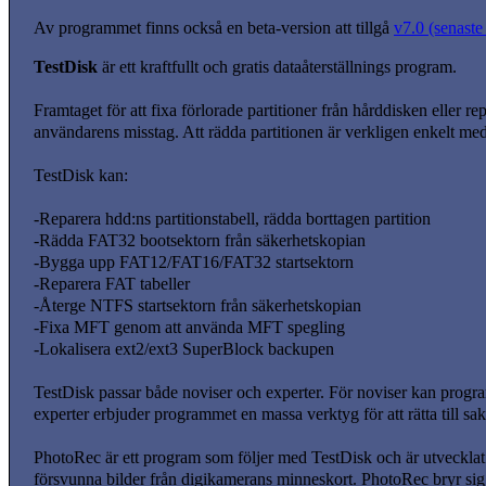
Av programmet finns också en beta-version att tillgå
v7.0 (senaste
TestDisk
är ett kraftfullt och gratis dataåterställnings program.
Framtaget för att fixa förlorade partitioner från hårddisken eller r
användarens misstag. Att rädda partitionen är verkligen enkelt me
TestDisk kan:
-Reparera hdd:ns partitionstabell, rädda borttagen partition
-Rädda FAT32 bootsektorn från säkerhetskopian
-Bygga upp FAT12/FAT16/FAT32 startsektorn
-Reparera FAT tabeller
-Återge NTFS startsektorn från säkerhetskopian
-Fixa MFT genom att använda MFT spegling
-Lokalisera ext2/ext3 SuperBlock backupen
TestDisk passar både noviser och experter. För noviser kan programm
experter erbjuder programmet en massa verktyg för att rätta till sak
PhotoRec är ett program som följer med TestDisk och är utvecklat
försvunna bilder från digikamerans minneskort. PhotoRec bryr sig