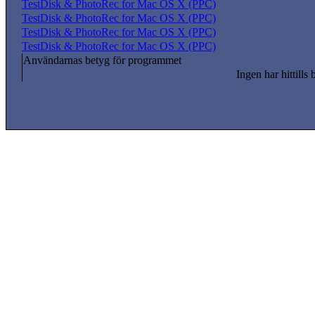
TestDisk & PhotoRec for Mac OS X (PPC)
TestDisk & PhotoRec for Mac OS X (PPC)
TestDisk & PhotoRec for Mac OS X (PPC)
TestDisk & PhotoRec for Mac OS X (PPC)
Användarnas betyg för programmet
Ingen har hittills 