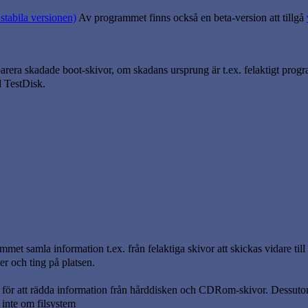
 stabila versionen)
Av programmet finns också en beta-version att tillgå
eparera skadade boot-skivor, om skadans ursprung är t.ex. felaktigt progra
d TestDisk.
et samla information t.ex. från felaktiga skivor att skickas vidare till
er och ting på platsen.
 för att rädda information från hårddisken och CDRom-skivor. Dessutom
 inte om filsystem