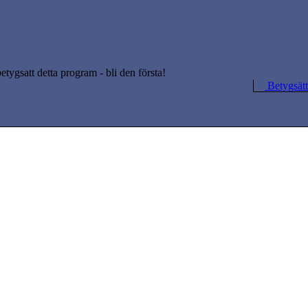
betygsatt detta program - bli den första!
Betygsätt