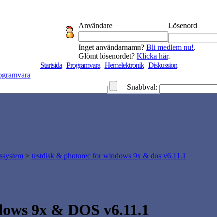
Användare
Lösenord
Inget användarnamn?
Bli medlem nu!
.
Glömt lösenordet?
Klicka här
.
Startsida
Programvara
Hemelektronik
Diskussion
ogramvara
Snabbval:
gssystem
>
testdisk & photorec for windows 9x & dos v6.11.1
dows 9x & DOS v6.11.1