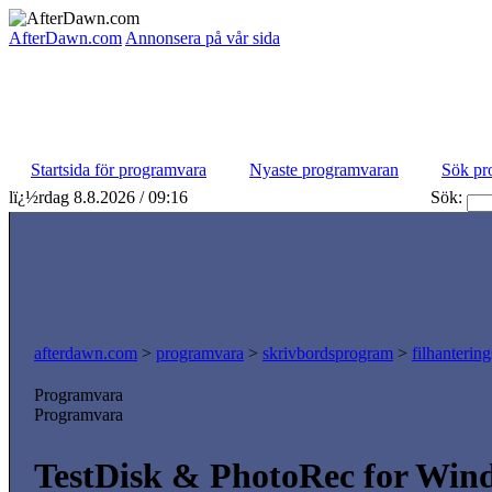
AfterDawn.com
Annonsera på vår sida
Startsida för programvara
Nyaste programvaran
Sök pr
lï¿½rdag 8.8.2026 / 09:16
Sök:
afterdawn.com
>
programvara
>
skrivbordsprogram
>
filhanterin
Programvara
Programvara
TestDisk & PhotoRec for Win