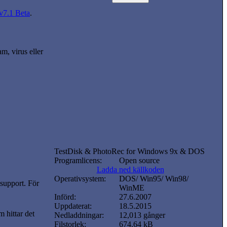
v7.1 Beta
.
m, virus eller
TestDisk & PhotoRec for Windows 9x & DOS
Programlicens:
Open source
Ladda ned källkoden
Operativsystem:
DOS/ Win95/ Win98/
 support. För
WinME
Införd:
27.6.2007
Uppdaterat:
18.5.2015
 hittar det
Nedladdningar:
12,013 gånger
Filstorlek:
674.64 kB