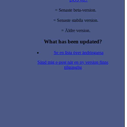
= Senaste beta-version.
= Senaste stabila version.
= Äldre version.
What has been updated?
Se en lista över ändringarna
Sänd mig e-post när en ny version finns
tillgänglig