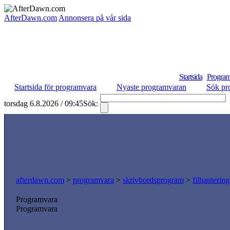
AfterDawn.com
Annonsera på vår sida
Startsida
Program
Startsida för programvara
Nyaste programvaran
Sök pr
torsdag 6.8.2026 / 09:45
Sök:
afterdawn.com
>
programvara
>
skrivbordsprogram
>
filhanterin
Programvara
Programvara