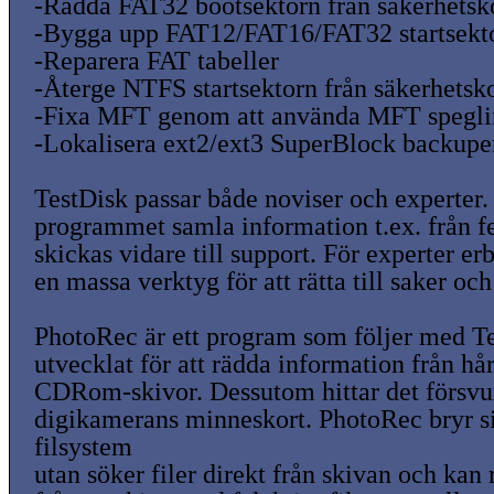
-Rädda FAT32 bootsektorn från säkerhetsk
-Bygga upp FAT12/FAT16/FAT32 startsekt
-Reparera FAT tabeller
-Återge NTFS startsektorn från säkerhetsk
-Fixa MFT genom att använda MFT spegl
-Lokalisera ext2/ext3 SuperBlock backupe
TestDisk passar både noviser och experter.
programmet samla information t.ex. från fe
skickas vidare till support. För experter 
en massa verktyg för att rätta till saker och
PhotoRec är ett program som följer med Te
utvecklat för att rädda information från h
CDRom-skivor. Dessutom hittar det försvun
digikamerans minneskort. PhotoRec bryr s
filsystem
utan söker filer direkt från skivan och kan